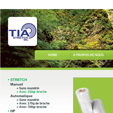
HOME
A PROPOS DE NOUS
•
STRETCH
Manuel
» Sans mandrin
» Avec 150gr broche
Automatique
» Sans mandrin
» Avec 170g de broche
» Avec 700gr broche
•
HP